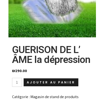
GUERISON DE L’
ÂME la dépression
₪
290.00
quantité
AJOUTER AU PANIER
de
GUERISON
DE
Catégorie :
Magasin de stand de produits
L'
ÂME
la