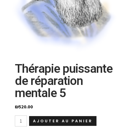
Thérapie puissante
de réparation
mentale 5
₪
520.00
quantité
AJOUTER AU PANIER
de
Thérapie