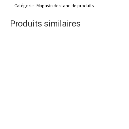
puissante
Catégorie :
Magasin de stand de produits
de
réparation
mentale
Produits similaires
5