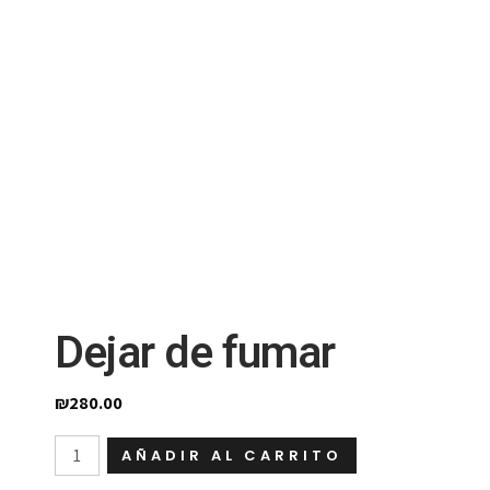
Dejar de fumar
₪
280.00
Dejar
AÑADIR AL CARRITO
de
fumar