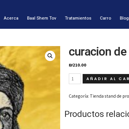
Acerca
Baal Shem Tov
Tratamientos
Carro
Blog
curacion de
₪
210.00
curacion
AÑADIR AL CA
de
eyaculacion
precoz
Categoría:
Tienda stand de pr
cantidad
Productos relac