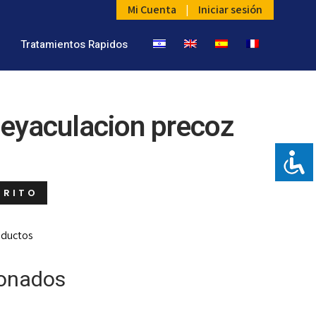
Mi Cuenta
|
Iniciar sesión
Tratamientos Rapidos
 eyaculacion precoz
RRITO
oductos
ionados