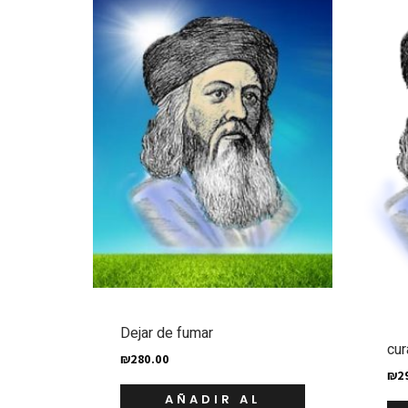
Dejar de fumar
cur
₪
280.00
₪
2
AÑADIR AL