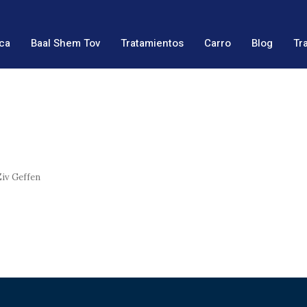
ca
Baal Shem Tov
Tratamientos
Carro
Blog
Tr
Ziv Geffen
n
טס