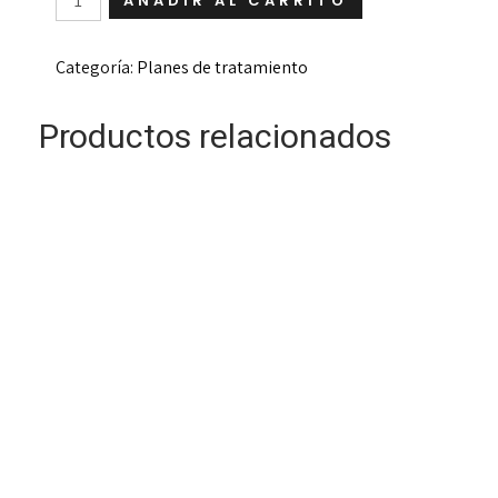
AÑADIR AL CARRITO
de
tratamiento
-
Categoría:
Planes de tratamiento
Tratamiento
de
continuacion
Productos relacionados
cantidad