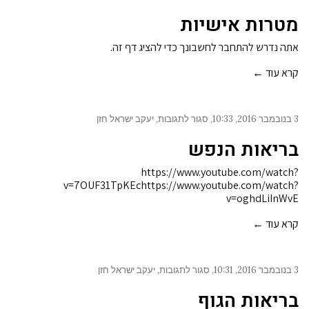
על
מטרות
מטרות אישיות
אישיות
אתה נדרש להתחבר לחשבונך כדי להציג דף זה.
קרא עוד ←
3 בנובמבר 2016
10:33
סגור לתגובות
יעקב ישראל חזן
על
בריאות
בריאות הנפש
הנפש
https://www.youtube.com/watch?
v=7OUF31TpKEchttps://www.youtube.com/watch?
v=oghdLiInWvE
קרא עוד ←
3 בנובמבר 2016
10:31
סגור לתגובות
יעקב ישראל חזן
על
בריאות
בריאות הגוף
הגוף