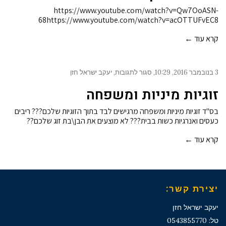
https://www.youtube.com/watch?v=Qw7OoASN-
68https://www.youtube.com/watch?v=acOTTUFvEC8
קרא עוד ←
3 בנובמבר 2016
10:29
סגור לתגובות
יעקב ישראל חזן
על
זוגיות
זוגיות מיניות ומשפחה
מיניות
ומשפחה
בס"ד זוגיות מיניות ומשפחה מרגישים לבד בתוך הזוגיות שלכם??? ריבים
כעסים ואנרגיות כשות בבית??? לא מוצעים את הבן\בת זוג שלכם??
קרא עוד ←
יצירת קשר:
יעקב ישראל חזן
טל: 0543855770