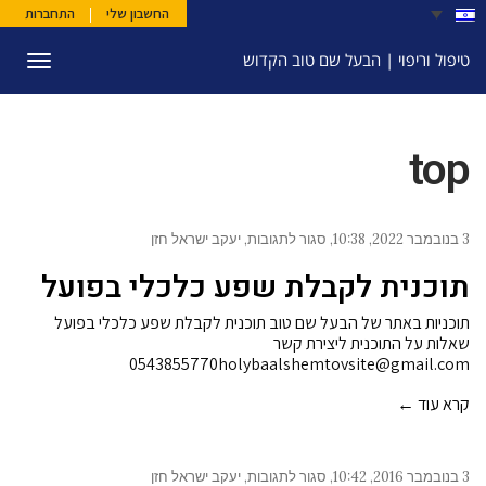
החשבון שלי
|
התחברות
טיפול וריפוי | הבעל שם טוב הקדוש
תפריט
top
3 בנובמבר 2022
10:38
סגור לתגובות
יעקב ישראל חזן
על
תוכנית
תוכנית לקבלת שפע כלכלי בפועל
לקבלת
שפע
כלכלי
תוכניות באתר של הבעל שם טוב תוכנית לקבלת שפע כלכלי בפועל
בפועל
שאלות על התוכנית ליצירת קשר
0543855770holybaalshemtovsite@gmail.com
קרא עוד ←
3 בנובמבר 2016
10:42
סגור לתגובות
יעקב ישראל חזן