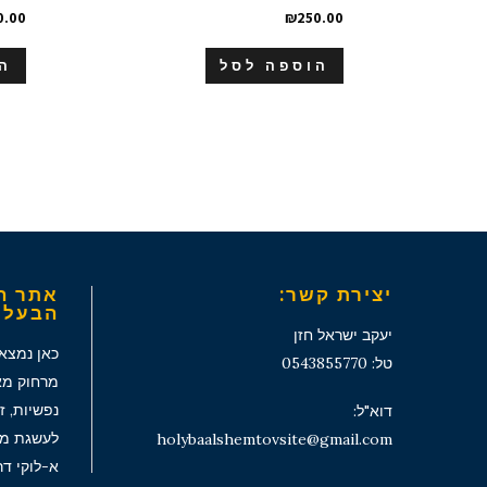
0.00
₪
250.00
הוספה לסל
ה
יצירת קשר:
אתר ה
הבעל 
יעקב ישראל חזן
כאן נמצא
טל: 0543855770
מרחוק מאו
נפשיות, ז
דוא"ל:
לעשגת מט
holybaalshemtovsite@gmail.com
א-לוקי ד