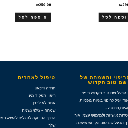
₪
250.00
₪
29
וספה לסל
הוספה לסל
ריפוי והשמחה של
טיפול לאחרים
שם טוב הקדוש
חרדה ודכאון
 הבעל שם טוב הקדוש ריפוי
ריפוי תפקוד מיני
ד יעיל לריפוי בעיות גופניות,
אתה לא לבדן
וגיות,פרנסה …
שמחה – גילוי נשמה
רות אישיות ולמימוש עצמי אור
הדרך הבדוקה להצליח להשיג המט
רך הבעל שם טוב הקדוש שישנה
שלך