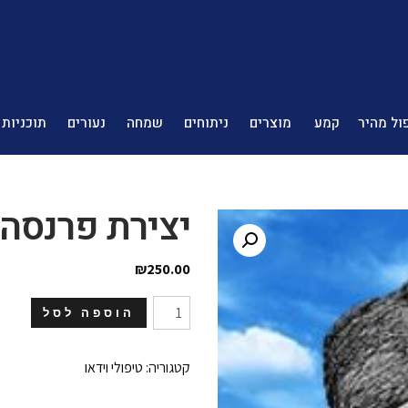
ול מהיר
קמע
מוצרים
ניתוחים
שמחה
נעורים
תוכניות
יצירת פרנסה
₪
250.00
כמות
הוספה לסל
של
יצירת
פרנסה
קטגוריה:
טיפולי וידאו