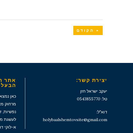
« הקודם
יצירת קשר:
אתר ה
הבעל 
יעקב ישראל חזן
כאן נמצא
טל: 0543855770
מרחוק מאו
נפשיות, ז
דוא"ל:
לעשגת מט
holybaalshemtovsite@gmail.com
א-לוקי ד