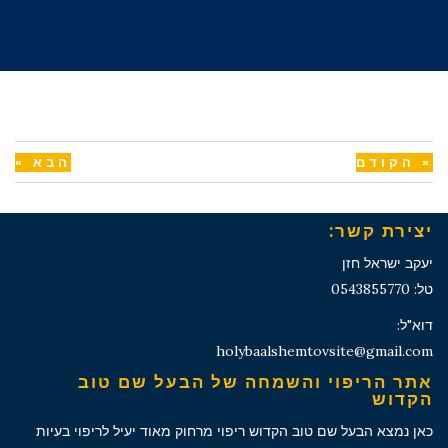
« הקודם
הבא »
יצירת קשר:
יעקב ישראל חזן
טל: 0543855770
דוא"ל:
holybaalshemtovsite@gmail.com
אתר הריפוי והשמחה של הבעל שם טוב
הקדוש
כאן נמצא הבעל שם טוב הקדוש ריפוי מרחוק מאוד יעיל לריפוי בעיות